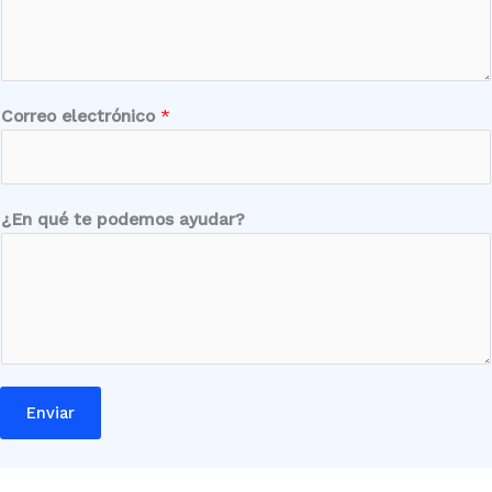
Correo electrónico
*
*
¿En qué te podemos ayudar?
*
e
l
e
c
t
r
Enviar
ó
n
i