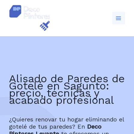
Ir
al
contenido
Alisado de Paredes de
Gotelé en Sagunto:
precio, técnicas y
acabado profesional
¿Quieres renovar tu hogar eliminando el
gotelé de tus paredes? En
Deco
Pintores
Levante
te ofrecemos un