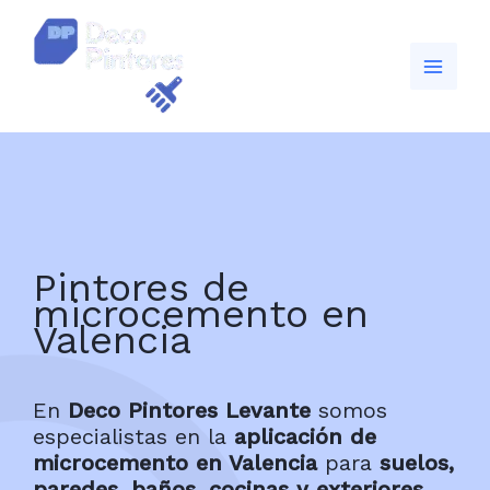
Ir
al
contenido
Pintores de
microcemento en
Valencia
En
Deco Pintores Levante
somos
especialistas en la
aplicación de
microcemento en Valencia
para
suelos,
paredes, baños, cocinas y exteriores
.