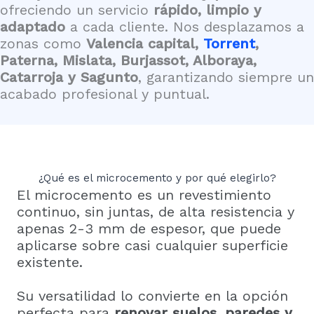
m
ofreciendo un servicio
rápido, limpio y
o
adaptado
a cada cliente. Nos desplazamos a
s
zonas como
Valencia capital,
Torrent
,
Paterna, Mislata, Burjassot, Alboraya,
Catarroja y Sagunto
, garantizando siempre un
acabado profesional y puntual.
¿Qué es el microcemento y por qué elegirlo?
El microcemento es un revestimiento
continuo, sin juntas, de alta resistencia y
apenas 2-3 mm de espesor, que puede
aplicarse sobre casi cualquier superficie
existente.
Su versatilidad lo convierte en la opción
perfecta para
renovar suelos, paredes y