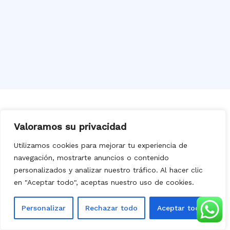
Valoramos su privacidad
Solicita tu presupuesto hoy mismo
Utilizamos cookies para mejorar tu experiencia de
navegación, mostrarte anuncios o contenido
¿Necesitas pintar tu
piso, oficina o
personalizados y analizar nuestro tráfico. Al hacer clic
comunidad
? ¡Confía en
Deco Pintores
en "Aceptar todo", aceptas nuestro uso de cookies.
Levante
! Trabajamos con
rapidez
,
limpieza
y
garantía
en
Valencia
y toda la
Personalizar
Rechazar todo
Aceptar todo
Comunidad Valenciana
.