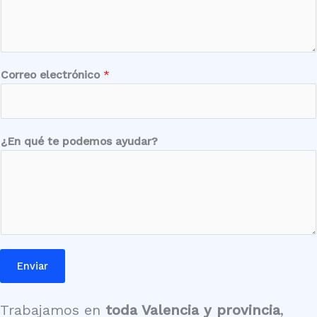
L
Correo electrónico
*
o
c
a
l
¿En qué te podemos ayudar?
i
d
a
d
t
e
p
Enviar
o
d
e
Trabajamos en
toda Valencia y provincia
,