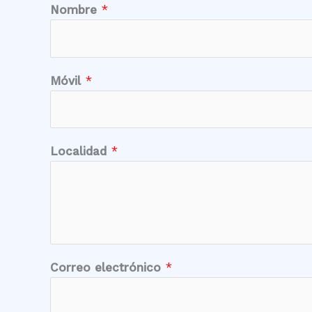
Nombre
*
Móvil
*
Localidad
*
L
Correo electrónico
*
o
c