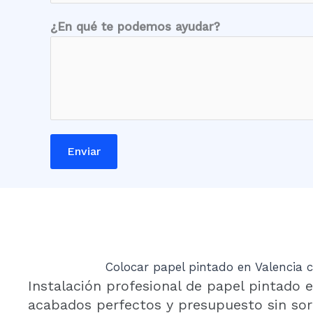
a
l
¿En qué te podemos ayudar?
i
d
a
d
L
o
Enviar
c
a
l
i
d
a
Colocar papel pintado en Valencia c
d
Instalación profesional de papel pintado e
*
acabados perfectos y presupuesto sin sor