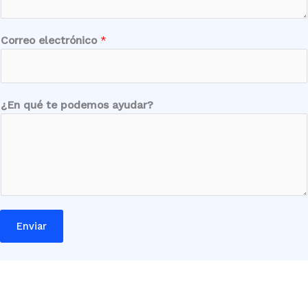
e
¿
E
Correo electrónico
*
n
M
ó
v
¿En qué te podemos ayudar?
i
l
Enviar