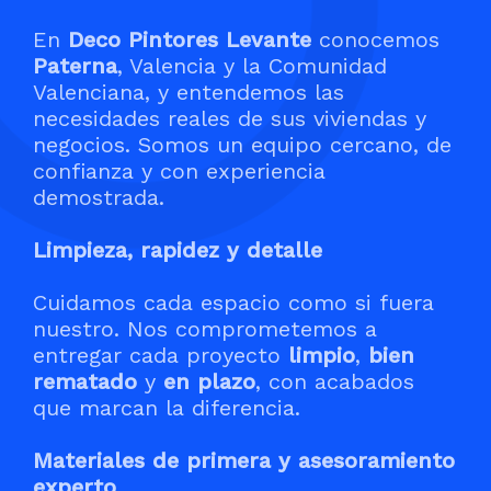
En
Deco Pintores Levante
conocemos
Paterna
, Valencia y la Comunidad
Valenciana, y entendemos las
necesidades reales de sus viviendas y
negocios. Somos un equipo cercano, de
confianza y con experiencia
demostrada.
Limpieza, rapidez y detalle
Cuidamos cada espacio como si fuera
nuestro. Nos comprometemos a
entregar cada proyecto
limpio
,
bien
rematado
y
en plazo
, con acabados
que marcan la diferencia.
Materiales de primera y asesoramiento
experto