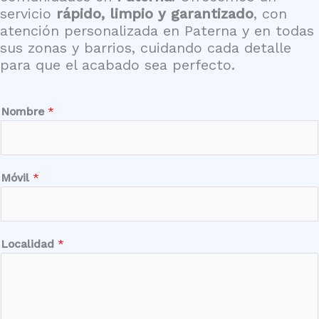
servicio
rápido, limpio y garantizado
, con
atención personalizada en Paterna y en todas
sus zonas y barrios, cuidando cada detalle
para que el acabado sea perfecto.
Nombre
*
Móvil
*
N
Localidad
*
o
m
b
r