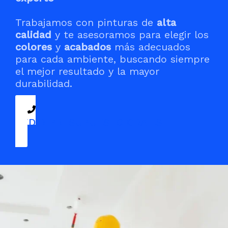
Trabajamos con pinturas de
alta
calidad
y te asesoramos para elegir los
colores
y
acabados
más adecuados
para cada ambiente, buscando siempre
el mejor resultado y la mayor
durabilidad.
PEDIR PRESUPUESTO GRATIS