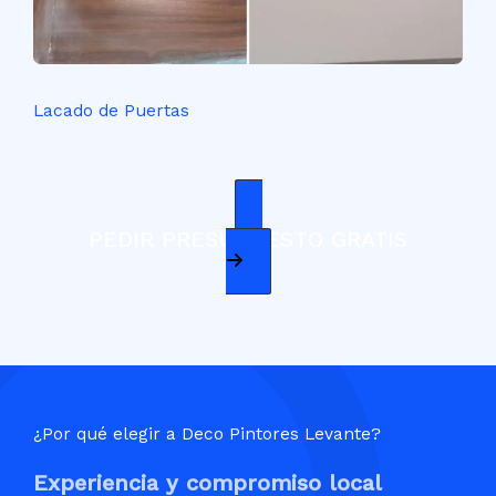
Lacado de Puertas
PEDIR PRESUPUESTO GRATIS
¿Por qué elegir a Deco Pintores Levante?
Experiencia y compromiso local