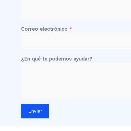
*
Correo electrónico
*
q
u
é
M
¿En qué te podemos ayudar?
ó
v
i
l
Enviar