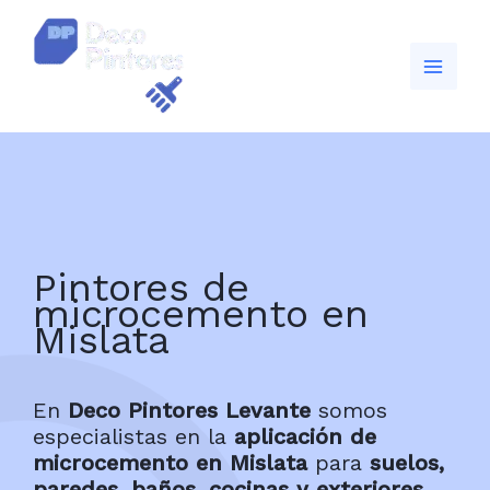
Ir
al
contenido
Pintores de
microcemento en
Mislata
En
Deco Pintores Levante
somos
especialistas en la
aplicación de
microcemento en Mislata
para
suelos,
paredes, baños, cocinas y exteriores
.