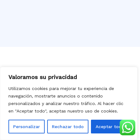
Valoramos su privacidad
Solicita tu presupuesto hoy mismo
Utilizamos cookies para mejorar tu experiencia de
¿Necesitas pintar tu
piso, oficina o
navegación, mostrarte anuncios o contenido
comunidad
? ¡Confía en
Deco Pintores
personalizados y analizar nuestro tráfico. Al hacer clic
Levante
! Trabajamos con
rapidez
,
en "Aceptar todo", aceptas nuestro uso de cookies.
limpieza
y
garantía
en
Mislata
y toda la
Comunidad Valenciana
.
Personalizar
Rechazar todo
Aceptar todo