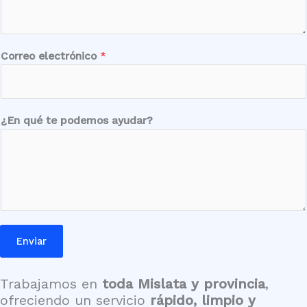
r
ó
n
i
Correo electrónico
*
c
o
*
¿En qué te podemos ayudar?
Enviar
Trabajamos en
toda Mislata y provincia
,
ofreciendo un servicio
rápido, limpio y