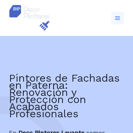
Ir
al
contenido
Pintores de Fachadas
en Paterna:
Renovación y
Protección con
Acabados
Profesionales
En
Deco Pintores Levante
somos