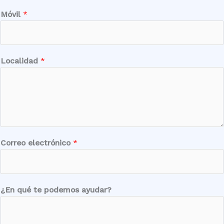
Móvil
*
Localidad
*
Correo electrónico
*
t
¿En qué te podemos ayudar?
e
¿
E