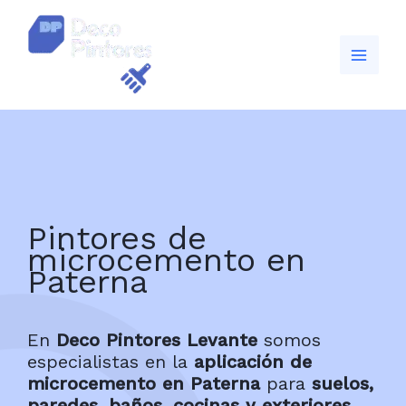
Ir
al
contenido
Pintores de
microcemento en
Paterna
En
Deco Pintores Levante
somos
especialistas en la
aplicación de
microcemento en Paterna
para
suelos,
paredes, baños, cocinas y exteriores
.