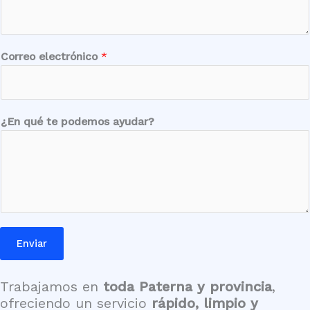
L
Correo electrónico
*
o
c
a
l
¿En qué te podemos ayudar?
i
d
a
d
C
o
r
Enviar
r
e
o
Trabajamos en
toda Paterna y provincia
,
*
ofreciendo un servicio
rápido, limpio y