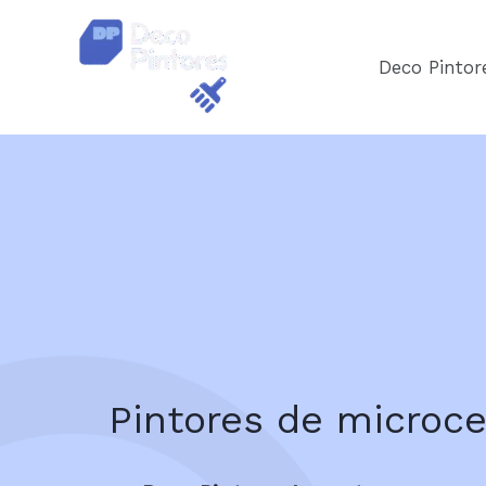
Ir
al
Deco Pintor
contenido
Pintores de microc