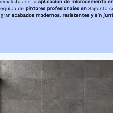
cialistas en la
aplicación de microcemento e
 equipo de
pintores profesionales en
Sagunto co
ograr
acabados modernos, resistentes y sin jun