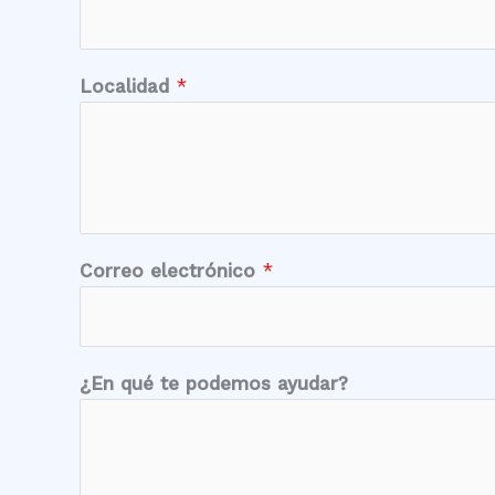
Localidad
*
*
Correo electrónico
*
*
e
l
e
¿En qué te podemos ayudar?
c
t
r