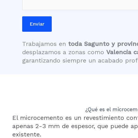
ó
n
i
Enviar
c
o
Trabajamos en
toda Sagunto
y provin
desplazamos a zonas como
Valencia c
garantizando siempre un acabado profe
¿Qué es el microceme
El microcemento es un revestimiento contin
apenas 2-3 mm de espesor, que puede apli
existente.