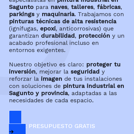
Sagunto
para
naves
,
talleres
,
fábricas
,
parkings
y
maquinaria
. Trabajamos con
pinturas técnicas de alta resistencia
(ignífugas,
epoxi
, anticorrosivas) que
garantizan
durabilidad
,
protección
y un
acabado profesional incluso en
entornos exigentes.
Nuestro objetivo es claro:
proteger tu
inversión
, mejorar la
seguridad
y
reforzar la
imagen
de tus instalaciones
con soluciones de
pintura industrial en
Sagunto y provincia
, adaptadas a las
necesidades de cada espacio.
PEDIR PRESUPUESTO GRATIS