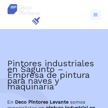
Ir
al
contenido
Pintores industriales
en Sagunto –
Empresa de pintura
para naves y
maquinaria
En
Deco Pintores Levante
somos
especialistas en
pintura industrial en