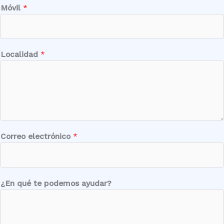
a
Móvil
*
r
?
M
ó
Localidad
*
v
i
l
e
l
e
c
Correo electrónico
*
t
r
ó
¿En qué te podemos ayudar?
n
i
c
o