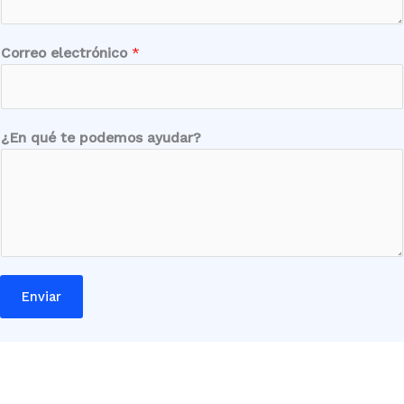
Correo electrónico
*
t
¿En qué te podemos ayudar?
e
L
o
c
a
l
i
Enviar
d
a
d
*