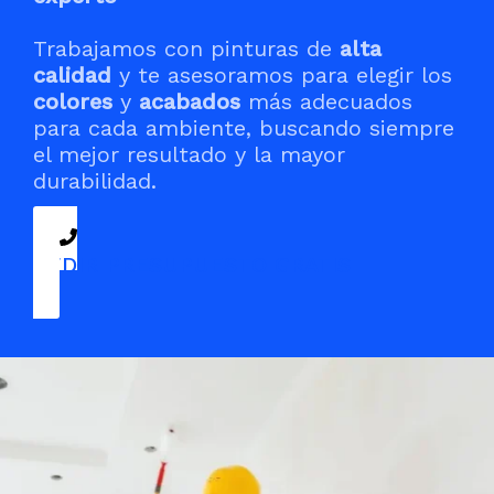
Trabajamos con pinturas de
alta
calidad
y te asesoramos para elegir los
colores
y
acabados
más adecuados
para cada ambiente, buscando siempre
el mejor resultado y la mayor
durabilidad.
PEDIR PRESUPUESTO GRATIS