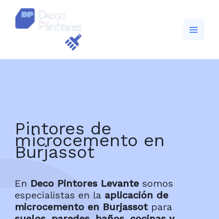
Ir
al
contenido
Pintores de
microcemento en
Burjassot
En
Deco Pintores Levante
somos
especialistas en la
aplicación de
microcemento en Burjassot
para
suelos, paredes, baños, cocinas y