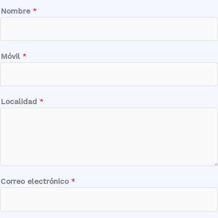
Nombre
*
¿
Móvil
*
E
n
p
o
Localidad
*
d
e
m
o
s
*
Correo electrónico
*