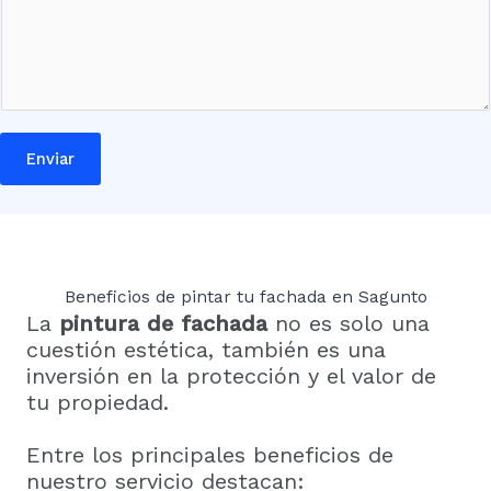
r
ó
n
i
c
o
Enviar
*
Beneficios de pintar tu fachada en Sagunto
La
pintura de fachada
no es solo una
cuestión estética, también es una
inversión en la protección y el valor de
tu propiedad.
Entre los principales beneficios de
nuestro servicio destacan: