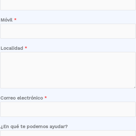
Móvil
*
Localidad
*
*
Correo electrónico
*
e
l
e
c
¿En qué te podemos ayudar?
t