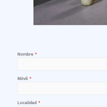
*
Nombre
*
M
ó
v
i
Móvil
*
l
*
Localidad
*