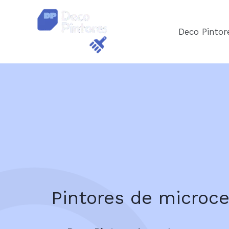
Ir
al
Deco Pintor
contenido
Pintores de microc