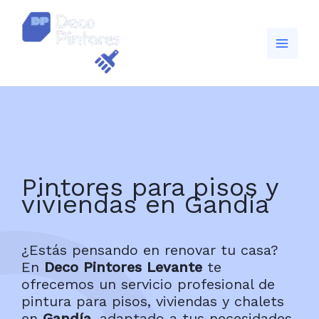
Ir
al
contenido
Pintores para pisos y
viviendas en Gandía
¿Estás pensando en renovar tu casa?
En
Deco Pintores Levante
te
ofrecemos un servicio profesional de
pintura para pisos, viviendas y chalets
en
Gandía
, adaptado a tus necesidades,