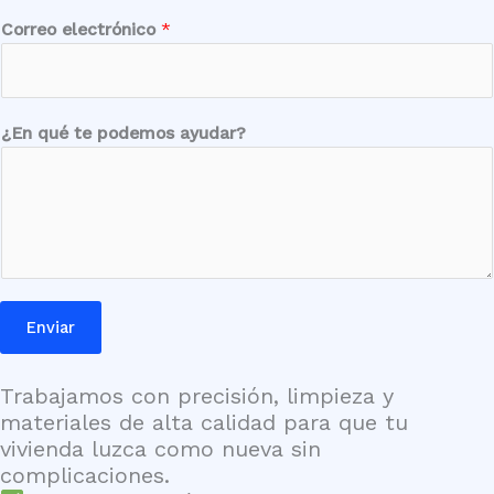
*
Correo electrónico
*
e
l
e
c
¿En qué te podemos ayudar?
t
r
ó
n
i
c
o
Enviar
a
y
u
Trabajamos con precisión, limpieza y
d
materiales de alta calidad para que tu
a
vivienda luzca como nueva sin
r
complicaciones.